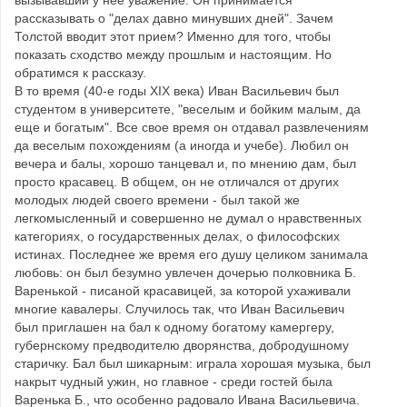
вызывавший у нее уважение. Он принимается
рассказывать о "делах давно минувших дней". Зачем
Толстой вводит этот прием? Именно для того, чтобы
показать сходство между прошлым и настоящим. Но
обратимся к рассказу.
В то время (40-е годы XIX века) Иван Васильевич был
студентом в университете, "веселым и бойким малым, да
еще и богатым". Все свое время он отдавал развлечениям
да веселым похождениям (а иногда и учебе). Любил он
вечера и балы, хорошо танцевал и, по мнению дам, был
просто красавец. В общем, он не отличался от других
молодых людей своего времени - был такой же
легкомысленный и совершенно не думал о нравственных
категориях, о государственных делах, о философских
истинах. Последнее же время его душу целиком занимала
любовь: он был безумно увлечен дочерью полковника Б.
Варенькой - писаной красавицей, за которой ухаживали
многие кавалеры. Случилось так, что Иван Васильевич
был приглашен на бал к одному богатому камергеру,
губернскому предводителю дворянства, добродушному
старичку. Бал был шикарным: играла хорошая музыка, был
накрыт чудный ужин, но главное - среди гостей была
Варенька Б., что особенно радовало Ивана Васильевича.