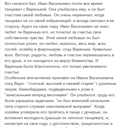
Вот начался бал, Иван Васильевич почти все время
танцевал с Варенькой. Она улыбалась ему, и он был
счастлив своей любовью. Он очень нервничал, когда
танцевал не со своей избранницей, и всегда смотрел в ее
сторону, будто на свою пару. Иван Васильевич не знал,
любит ли Варенька его, но почитал за счастье свое
собственное чувство. Этой своей любовью он был
полностью упоен, он любил, казалось, весь мир, всех
гостей, хозяйку в фероньерке, отца Вареньки, буквально
всех. Восторг, радость, любовь и счастье перемешались в
его душе, и он находился на верху блаженства. И
Варенька была благосклонна, что только увеличивало
счастье.
Особенное впечатление произвел на Ивана Васильевича
отец Вари - "статный, высокий и свежий старик" с румяным
лицом, бакенбардами, подведенными к усам и
"зачесанными вперед височками". Он улыбался, грудь его
была украшена орденами, "он был воинский начальник
типа старого служаки николаевской выправки". Когда
хозяйка уговорила его пройтись в танце с дочерью, он
вспомнил молодость (раньше он неплохо танцевал), и,
несмотря на свои года, с достоинством, грациозностью и