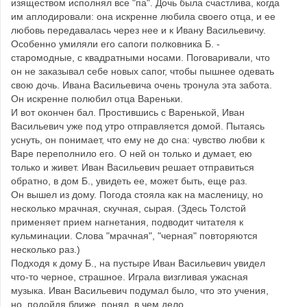
изяществом исполнял все "па". Дочь была счастлива, когда
им аплодировали: она искренне любила своего отца, и ее
любовь передавалась через нее и к Ивану Васильевичу.
Особенно умиляли его сапоги полковника Б. -
старомодные, с квадратными носами. Поговаривали, что
он не заказывал себе новых сапог, чтобы пышнее одевать
свою дочь. Ивана Васильевича очень тронула эта забота.
Он искренне полюбил отца Вареньки.
И вот окончен бал. Простившись с Варенькой, Иван
Васильевич уже под утро отправляется домой. Пытаясь
уснуть, он понимает, что ему не до сна: чувство любви к
Варе переполнило его. О ней он только и думает, ею
только и живет. Иван Васильевич решает отправиться
обратно, в дом Б., увидеть ее, может быть, еще раз.
Он вышел из дому. Погода стояла как на масленицу, но
несколько мрачная, скучная, сырая. (Здесь Толстой
применяет прием нагнетания, подводит читателя к
кульминации. Слова "мрачная", "черная" повторяются
несколько раз.)
Подходя к дому Б., на пустыре Иван Васильевич увидел
что-то черное, страшное. Играла визгливая ужасная
музыка. Иван Васильевич подумал было, что это учения,
но, подойдя ближе, понял, в чем дело.