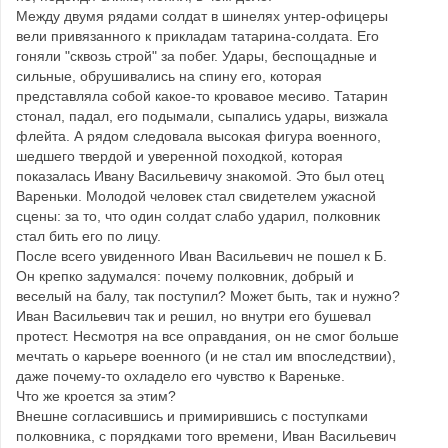
Между двумя рядами солдат в шинелях унтер-офицеры
вели привязанного к прикладам татарина-солдата. Его
гоняли "сквозь строй" за побег. Удары, беспощадные и
сильные, обрушивались на спину его, которая
представляла собой какое-то кровавое месиво. Татарин
стонал, падал, его подымали, сыпались удары, визжала
флейта. А рядом следовала высокая фигура военного,
шедшего твердой и уверенной походкой, которая
показалась Ивану Васильевичу знакомой. Это был отец
Вареньки. Молодой человек стал свидетелем ужасной
сцены: за то, что один солдат слабо ударил, полковник
стал бить его по лицу.
После всего увиденного Иван Васильевич не пошел к Б.
Он крепко задумался: почему полковник, добрый и
веселый на балу, так поступил? Может быть, так и нужно?
Иван Васильевич так и решил, но внутри его бушевал
протест. Несмотря на все оправдания, он не смог больше
мечтать о карьере военного (и не стал им впоследствии),
даже почему-то охладело его чувство к Вареньке.
Что же кроется за этим?
Внешне согласившись и примирившись с поступками
полковника, с порядками того времени, Иван Васильевич