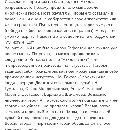
И ссылается при этом на благородство Ахилла,
разрешившего Приаму предать тело сына земле.
Лирический герой, Поэт, желал бы, чтобы его оставили в
покое - он ни с кем не собирается в своем творчестве или
жизни сражаться. Пусть герою останутся геройские дела
(победа в войне, освоение космоса и целины). А ему - его
умение творить. Намек на это содержится в определении
"лучистый" щит.
Удивительный щит был выкован Гефестом для Ахилла уже
после смерти Патрокла, но можно предположить
следующее. Иносказательно "Ахиллов щит" - это
"непревзойденное произведение искусства". Патрокл
защищал себя тоже щитом, как поэт может защищать себя
произведением искусства. Но "Гекторы"-политики не
щадят творцов. Достаточно вспомнить судьбы Н.
Гумилева, Осипа Мандельштама, Анны Ахматовой,
Марины Цветаевой, Варлаама Шаламова. Возможно,
лирический герой А. Тарковского молил пощадить его и не
трогать, не убивать, не проливать крови? Время, эпоха
заставили героя выйти на поле битвы, но он сам своей
судьбой предназначен для другого - для творчества.
Версия вторая - лирический герой обращается к эпохе,
времени, судьбе.