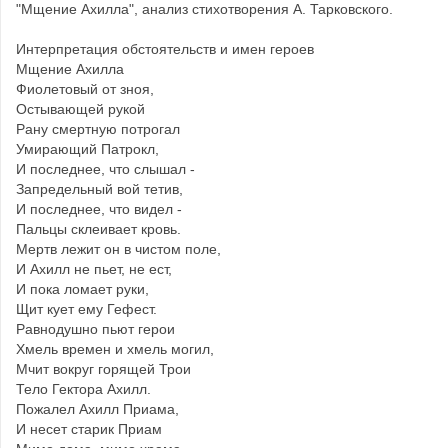
"Мщение Ахилла", анализ стихотворения А. Тарковского.
Интерпретация обстоятельств и имен героев
Мщение Ахилла
Фиолетовый от зноя,
Остывающей рукой
Рану смертную потрогал
Умирающий Патрокл,
И последнее, что слышал -
Запредельный вой тетив,
И последнее, что видел -
Пальцы склеивает кровь.
Мертв лежит он в чистом поле,
И Ахилл не пьет, не ест,
И пока ломает руки,
Щит кует ему Гефест.
Равнодушно пьют герои
Хмель времен и хмель могил,
Мчит вокруг горящей Трои
Тело Гектора Ахилл.
Пожалел Ахилл Приама,
И несет старик Приам