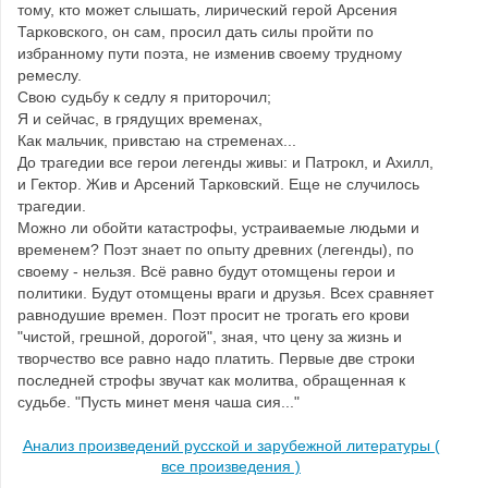
тому, кто может слышать, лирический герой Арсения
Тарковского, он сам, просил дать силы пройти по
избранному пути поэта, не изменив своему трудному
ремеслу.
Свою судьбу к седлу я приторочил;
Я и сейчас, в грядущих временах,
Как мальчик, привстаю на стременах...
До трагедии все герои легенды живы: и Патрокл, и Ахилл,
и Гектор. Жив и Арсений Тарковский. Еще не случилось
трагедии.
Можно ли обойти катастрофы, устраиваемые людьми и
временем? Поэт знает по опыту древних (легенды), по
своему - нельзя. Всё равно будут отомщены герои и
политики. Будут отомщены враги и друзья. Всех сравняет
равнодушие времен. Поэт просит не трогать его крови
"чистой, грешной, дорогой", зная, что цену за жизнь и
творчество все равно надо платить. Первые две строки
последней строфы звучат как молитва, обращенная к
судьбе. "Пусть минет меня чаша сия..."
Анализ произведений русской и зарубежной литературы (
все произведения )