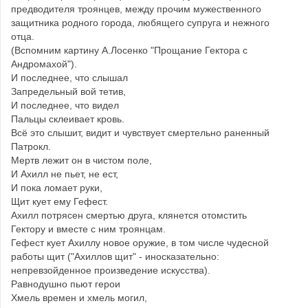
предводителя троянцев, между прочим мужественного
защитника родного города, любящего супруга и нежного
отца.
(Вспомним картину А.Лосенко "Прощание Гектора с
Андромахой").
И последнее, что слышал ­
Запредельный вой тетив,
И последнее, что видел
­Пальцы склеивает кровь.
Всё это слышит, видит и чувствует смертельно раненный
Патрокл.
Мертв лежит он в чистом поле,
И Ахилл не пьет, не ест,
И пока ломает руки,
Щит кует ему Гефест.
Ахилл потрясен смертью друга, клянется отомстить
Гектору и вместе с ним троянцам.
Гефест кует Ахиллу новое оружие, в том числе чудесной
работы щит ("Ахиллов щит" - иносказательно:
непревзойденное произведение искусства).
Равнодушно пьют герои
Хмель времен и хмель могил,