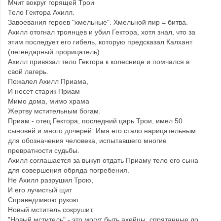
Мчит вокруг горящей Трои
Тело Гектора Ахилл.
Завоевания героев "хмельные". Хмельной пир = битва.
Ахилл отогнал троянцев и убил Гектора, хотя знал, что за
этим последует его гибель, которую предсказал Калхант
(легендарный прорицатель).
Ахилл привязал тело Гектора к колеснице и помчался в
свой лагерь.
Пожалел Ахилл Приама,
И несет старик Приам
Мимо дома, мимо храма
Жертву мстительным богам.
Приам - отец Гектора, последний царь Трои, имел 50
сыновей и много дочерей. Имя его стало нарицательным
для обозначения человека, испытавшего многие
превратности судьбы.
Ахилл соглашается за выкуп отдать Приаму тело его сына
для совершения обряда погребения.
Не Ахилл разрушил Трою,
И его лучистый щит
Справедливою рукою
Новый мститель сокрушит.
"Новый мститель" - это могут быть ахейцы, спрятанные до