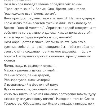
Но и Ахилла победят. Имена победителей: воины
"Троянского коня" и Время. Оно, Время, как и герои,
"равнодушно пьет "хмель могил".
День проходил за днем, эпоха за эпохой. На легендарную
Трою легло "семь пластов сухой земли". Всех победило
Время - "новый мститель". Лирический герой смотрит на те
события из сегодняшнего далека. Какова цена смертей,
если и герои будут погребены под землей?
Поэт обращается к эпохе, чтобы та не втянула его в
суетные события, а тоже пощадило бы, чтобы он обратил
свои силы на создание поэтического шедевра. ... Есть у
Бориса Пастернака строки о сквозняке, проходящем по
эпохам.
Лампы задули, сдвинули стулья...
Масок и ряженых движется улей...
Реянье блузок, пенье дверей,
Рёв карапузов, смех матерей...
И возникающий в форточной раме
Дух сквозняка, задувающий пламя.
Из живых никто не может что-либо противопоставить "духу
сквозняку, задувающему пламя". Наверное, только Слово,
Творчество. Обращаясь как будто в никуда, к никому, но к