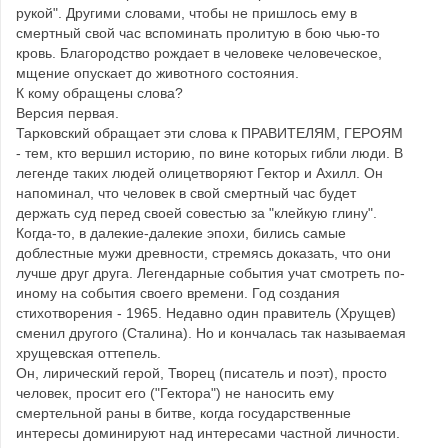
рукой". Другими словами, чтобы не пришлось ему в
смертный свой час вспоминать пролитую в бою чью-то
кровь. Благородство рождает в человеке человеческое,
мщение опускает до животного состояния.
К кому обращены слова?
Версия первая.
Тарковский обращает эти слова к ПРАВИТЕЛЯМ, ГЕРОЯМ
- тем, кто вершил историю, по вине которых гибли люди. В
легенде таких людей олицетворяют Гектор и Ахилл. Он
напоминал, что человек в свой смертный час будет
держать суд перед своей совестью за "клейкую глину".
Когда-то, в далекие-далекие эпохи, бились самые
доблестные мужи древности, стремясь доказать, что они
лучше друг друга. Легендарные события учат смотреть по-
иному на события своего времени. Год создания
стихотворения - 1965. Недавно один правитель (Хрущев)
сменил другого (Сталина). Но и кончалась так называемая
хрущевская оттепель.
Он, лирический герой, Творец (писатель и поэт), просто
человек, просит его ("Гектора") не наносить ему
смертельной раны в битве, когда государственные
интересы доминируют над интересами частной личности.