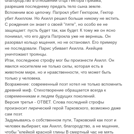
благородство в отношении отца Гектора Приама,
разрешив последнему предать тело сына земле.
Вспомним всю цепочку. Патрокл убит Гектором, Гектор
убит Ахиллом. Но Ахилл решил больше никому не мстить.
С рождения он знает о своей "пяте", но особо ее не
защищает: пусть будет так, как будет. К тому же он ясно
понимал, что его друга Патрокла уже не вернешь. Он
разорвал кольцо мщения, но не остановил. Его примеру
не последовали. Парис убивает Ахилла. Ахейцев
уничтожают троянцы.
Итак, последнюю строфу мог бы произнести Ахилл. Он
явился носителем не только силы, которая есть в
животном мире, но и нравственности, что может быть
только у человека.
Возражение: современный поэт хотел не только вспомнить
древний миф. Стихотворение обращается всегда к
современникам и людям будущих поколений.
Версия третья - ОТВЕТ. Слова последней строфы
произносит лирический герой Тарковского, возможно даже
сам поэт.
Задумываясь о собственном пути, Тарковский как поэт и
человек выбирает, как Ахилл, благородство, а не мщение,
чтобы "клейкой красной глины В смертный час не мять