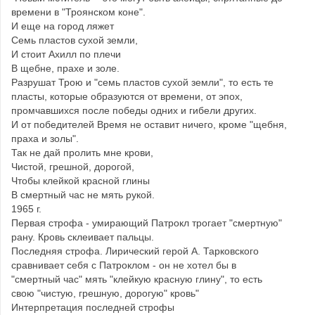
времени в "Троянском коне".
И еще на город ляжет
Семь пластов сухой земли,
И стоит Ахилл по плечи
В щебне, прахе и золе.
Разрушат Трою и "семь пластов сухой земли", то есть те
пласты, которые образуются от времени, от эпох,
промчавшихся после победы одних и гибели других.
И от победителей Время не оставит ничего, кроме "щебня,
праха и золы".
Так не дай пролить мне крови,
Чистой, грешной, дорогой,
Чтобы клейкой красной глины
В смертный час не мять рукой.
1965 г.
Первая строфа - умирающий Патрокл трогает "смертную"
рану. Кровь склеивает пальцы.
Последняя строфа. Лирический герой А. Тарковского
сравнивает себя с Патроклом - он не хотел бы в
"смертный час" мять "клейкую красную глину", то есть
свою "чистую, грешную, дорогую" кровь"
Интерпретация последней строфы