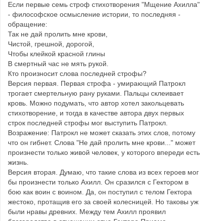
Если первые семь строф стихотворения "Мщение Ахилла"
- философское осмысление истории, то последняя -
обращение:
Так не дай пролить мне крови,
Чистой, грешной, дорогой,
Чтобы клейкой красной глины
В смертный час не мять рукой.
Кто произносит слова последней строфы?
Версия первая. Первая строфа - умирающий Патрокл
трогает смертельную рану руками. Пальцы склеивает
кровь. Можно подумать, что автор хотел закольцевать
стихотворение, и тогда в качестве автора двух первых
строк последней строфы мог выступить Патрокл.
Возражение: Патрокл не может сказать этих слов, потому
что он гибнет. Слова "Не дай пролить мне крови..." может
произнести только живой человек, у которого впереди есть
жизнь.
Версия вторая. Думаю, что такие слова из всех героев мог
бы произнести только Ахилл. Он сразился с Гектором в
бою как воин с воином. Да, он поступил с телом Гектора
жестоко, протащив его за своей колесницей. Но таковы уж
были нравы древних. Между тем Ахилл проявил