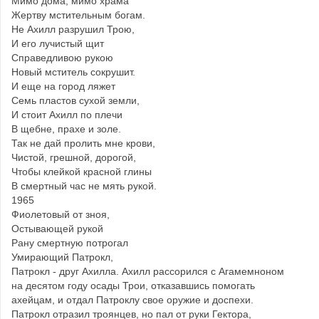
Мимо дома, мимо храма
Жертву мстительным богам.
Не Ахилл разрушил Трою,
И его лучистый щит
Справедливою рукою
Новый мститель сокрушит.
И еще на город ляжет
Семь пластов сухой земли,
И стоит Ахилл по плечи
В щебне, прахе и золе.
Так не дай пролить мне крови,
Чистой, грешной, дорогой,
Чтобы клейкой красной глины
В смертный час не мять рукой.
1965
Фиолетовый от зноя,
Остывающей рукой
Рану смертную потрогал
Умирающий Патрокл,
Патрокл - друг Ахилла. Ахилл рассорился с Агамемноном
на десятом году осады Трои, отказавшись помогать
ахейцам, и отдал Патроклу свое оружие и доспехи.
Патрокл отразил троянцев, но пал от руки Гектора,